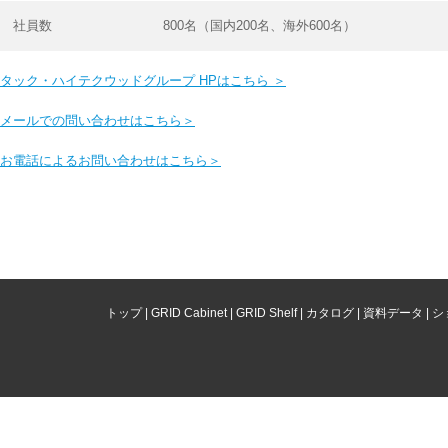
社員数
800名（国内200名、海外600名）
タック・ハイテクウッドグループ HPはこちら ＞
メールでの問い合わせはこちら＞
お電話によるお問い合わせはこちら＞
トップ
|
GRID Cabinet
|
GRID Shelf
|
カタログ
|
資料データ
|
シ