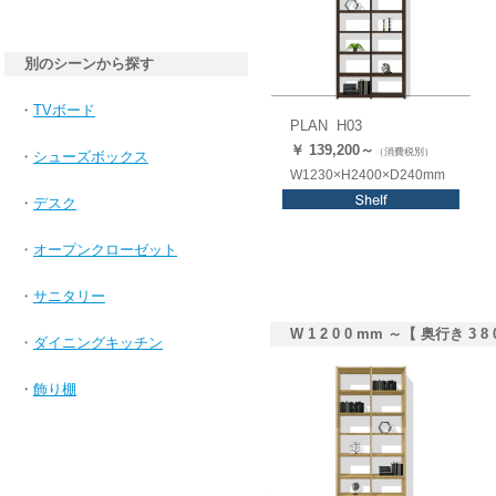
別のシーンから探す
・
TVボード
PLAN H03
￥ 139,
200
～
（消費税別）
・
シューズボックス
W1230×H2400×D240mm
・
デスク
・
オープンクローゼット
・
サニタリー
W 1 2 0 0 mm ～【 奥行き 3 8 
・
ダイニングキッチン
・
飾り棚